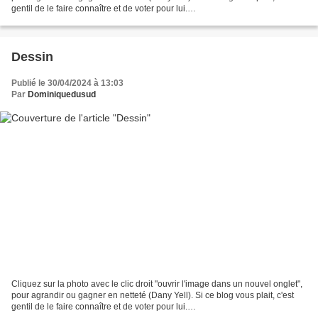
gentil de le faire connaître et de voter pour lui.
http://www.meilleurdusexe.com/index.php?id=10272...
Dessin
Publié le 30/04/2024 à 13:03
Par
Dominiquedusud
Cliquez sur la photo avec le clic droit "ouvrir l'image dans un nouvel onglet",
pour agrandir ou gagner en netteté (Dany Yell). Si ce blog vous plait, c'est
gentil de le faire connaître et de voter pour lui.