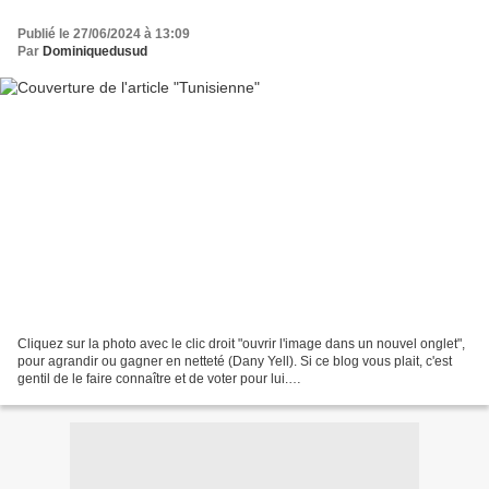
Publié le 27/06/2024 à 13:09
Par
Dominiquedusud
Cliquez sur la photo avec le clic droit "ouvrir l'image dans un nouvel onglet",
pour agrandir ou gagner en netteté (Dany Yell). Si ce blog vous plait, c'est
gentil de le faire connaître et de voter pour lui.
http://www.meilleurdusexe.com/index.php?id=10272...