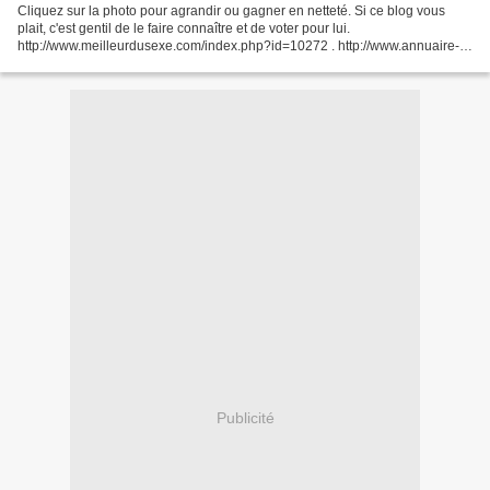
Cliquez sur la photo pour agrandir ou gagner en netteté. Si ce blog vous
plait, c'est gentil de le faire connaître et de voter pour lui.
http://www.meilleurdusexe.com/index.php?id=10272 . http://www.annuaire-
web-france.com/site-le-blog-de-dominique-98199.html...
Publicité