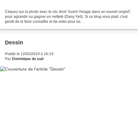
Cliquez sur la photo avec le clic droit "ouvrir l'image dans un nouvel onglet",
pour agrandir ou gagner en netteté (Dany Yell). Si ce blog vous plait, c'est
gentil de le faire connaître et de voter pour lui.
http://www.meilleurdusexe.com/index.php?id=10272...
Dessin
Publié le 12/02/2024 à 16:15
Par
Dominique du sud