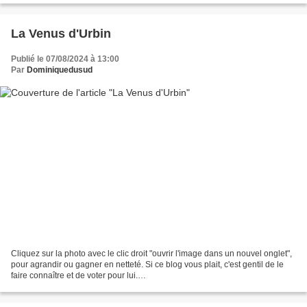
La Venus d'Urbin
Publié le 07/08/2024 à 13:00
Par
Dominiquedusud
Cliquez sur la photo avec le clic droit "ouvrir l'image dans un nouvel onglet",
pour agrandir ou gagner en netteté. Si ce blog vous plait, c'est gentil de le
faire connaître et de voter pour lui.
http://www.meilleurdusexe.com/index.php?id=10272 http:...