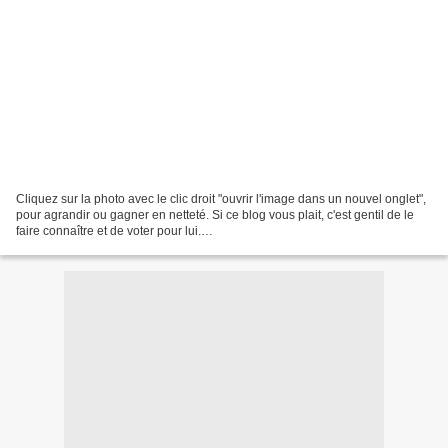
Cliquez sur la photo avec le clic droit "ouvrir l'image dans un nouvel onglet",
pour agrandir ou gagner en netteté. Si ce blog vous plait, c'est gentil de le
faire connaître et de voter pour lui.
http://www.meilleurdusexe.com/index.php?id=10272 http:...