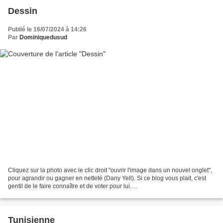
Dessin
Publié le 16/07/2024 à 14:26
Par
Dominiquedusud
Cliquez sur la photo avec le clic droit "ouvrir l'image dans un nouvel onglet",
pour agrandir ou gagner en netteté (Dany Yell). Si ce blog vous plait, c'est
gentil de le faire connaître et de voter pour lui.
http://www.meilleurdusexe.com/index.php?id=10272...
Tunisienne