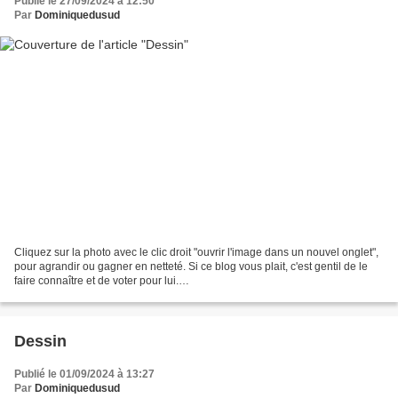
Publié le 27/09/2024 à 12:50
Par
Dominiquedusud
Cliquez sur la photo avec le clic droit "ouvrir l'image dans un nouvel onglet",
pour agrandir ou gagner en netteté. Si ce blog vous plait, c'est gentil de le
faire connaître et de voter pour lui.
http://www.meilleurdusexe.com/index.php?id=10272 http:...
Dessin
Publié le 01/09/2024 à 13:27
Par
Dominiquedusud