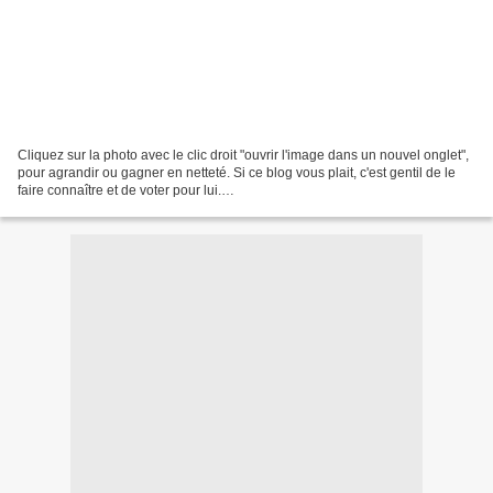
Cliquez sur la photo avec le clic droit "ouvrir l'image dans un nouvel onglet",
pour agrandir ou gagner en netteté. Si ce blog vous plait, c'est gentil de le
faire connaître et de voter pour lui.
http://www.meilleurdusexe.com/index.php?id=10272 http:...