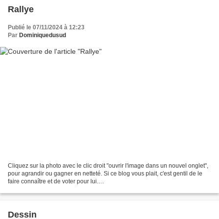
Rallye
Publié le 07/11/2024 à 12:23
Par
Dominiquedusud
Cliquez sur la photo avec le clic droit "ouvrir l'image dans un nouvel onglet",
pour agrandir ou gagner en netteté. Si ce blog vous plait, c'est gentil de le
faire connaître et de voter pour lui.
http://www.meilleurdusexe.com/index.php?id=10272 http:...
Dessin