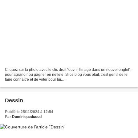
Cliquez sur la photo avec le clic droit "ouvrir l'image dans un nouvel onglet",
pour agrandir ou gagner en netteté. Si ce blog vous plait, c'est gentil de le
faire connaître et de voter pour lui.
http://www.meilleurdusexe.com/index.php?id=10272 http:...
Dessin
Publié le 25/11/2024 à 12:54
Par
Dominiquedusud