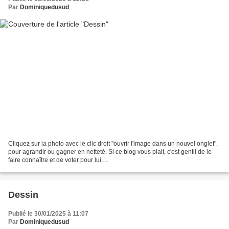
Par
Dominiquedusud
Cliquez sur la photo avec le clic droit "ouvrir l'image dans un nouvel onglet",
pour agrandir ou gagner en netteté. Si ce blog vous plait, c'est gentil de le
faire connaître et de voter pour lui.
http://www.meilleurdusexe.com/index.php?id=10272 http:...
Dessin
Publié le 30/01/2025 à 11:07
Par
Dominiquedusud