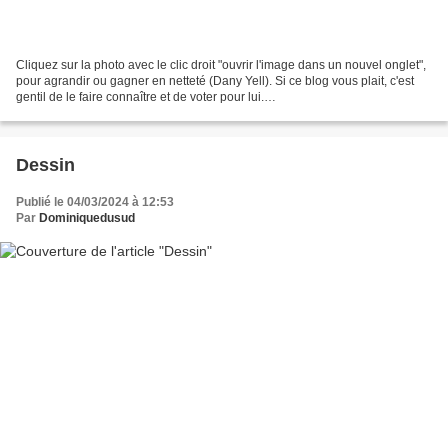
Cliquez sur la photo avec le clic droit "ouvrir l'image dans un nouvel onglet",
pour agrandir ou gagner en netteté (Dany Yell). Si ce blog vous plait, c'est
gentil de le faire connaître et de voter pour lui.
http://www.meilleurdusexe.com/index.php?id=10272...
Dessin
Publié le 04/03/2024 à 12:53
Par
Dominiquedusud