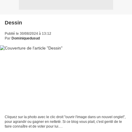
Dessin
Publié le 30/08/2024 à 13:12
Par
Dominiquedusud
Cliquez sur la photo avec le clic droit "ouvrir l'image dans un nouvel onglet",
pour agrandir ou gagner en netteté. Si ce blog vous plait, c'est gentil de le
faire connaître et de voter pour lui.
http://www.meilleurdusexe.com/index.php?id=10272 http:...