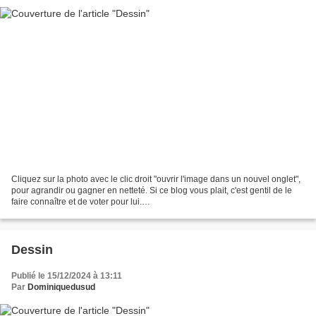
Cliquez sur la photo avec le clic droit "ouvrir l'image dans un nouvel onglet",
pour agrandir ou gagner en netteté. Si ce blog vous plait, c'est gentil de le
faire connaître et de voter pour lui.
http://www.meilleurdusexe.com/index.php?id=10272 http:...
Dessin
Publié le 15/12/2024 à 13:11
Par
Dominiquedusud