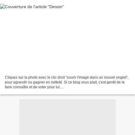
Cliquez sur la photo avec le clic droit "ouvrir l'image dans un nouvel onglet",
pour agrandir ou gagner en netteté. Si ce blog vous plait, c'est gentil de le
faire connaître et de voter pour lui.
http://www.meilleurdusexe.com/index.php?id=10272 http:...