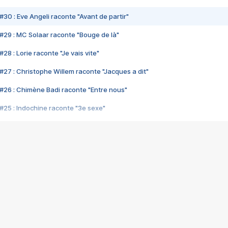
#30 : Eve Angeli raconte "Avant de partir"
#29 : MC Solaar raconte "Bouge de là"
28 : Lorie raconte "Je vais vite"
#27 : Christophe Willem raconte "Jacques a dit"
#26 : Chimène Badi raconte "Entre nous"
#25 : Indochine raconte "3e sexe"
#24 : Zaho raconte "C'est chelou"
#23 : Patrick Bruel raconte "Au café des délices"
#22 : Kyo raconte "Le chemin"
#21 : Nolwenn Leroy raconte "Cassé"
#20 : Patrick Hernandez raconte "Born to be alive"
#19 : Lorie raconte "Près de moi"