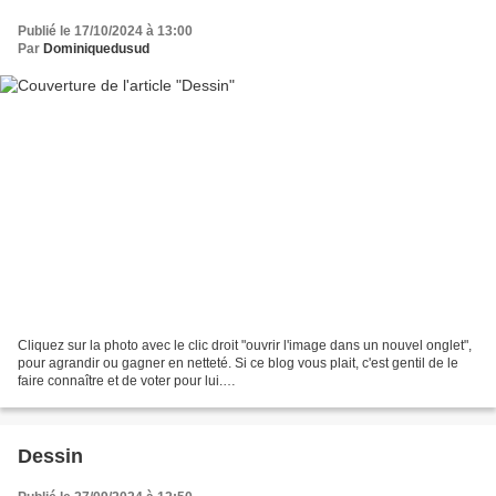
Publié le 17/10/2024 à 13:00
Par
Dominiquedusud
Cliquez sur la photo avec le clic droit "ouvrir l'image dans un nouvel onglet",
pour agrandir ou gagner en netteté. Si ce blog vous plait, c'est gentil de le
faire connaître et de voter pour lui.
http://www.meilleurdusexe.com/index.php?id=10272 http:...
Dessin