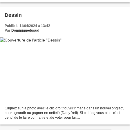
http://www.meilleurdusexe.com/index.php?id=10272...
Dessin
Publié le 11/04/2024 à 13:42
Par
Dominiquedusud
Cliquez sur la photo avec le clic droit "ouvrir l'image dans un nouvel onglet",
pour agrandir ou gagner en netteté (Dany Yell). Si ce blog vous plait, c'est
gentil de le faire connaître et de voter pour lui.
http://www.meilleurdusexe.com/index.php?id=10272...