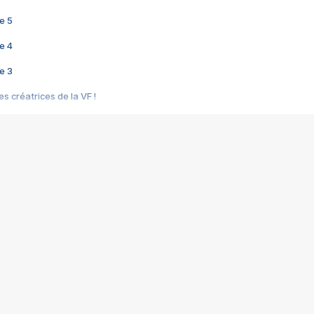
e 5
e 4
e 3
s créatrices de la VF !
e 2
e 1
e Mektoub My Love arrive enfin ! Rencontre avec Shaïn Boumedine et Sal
i : après Toni en famille
elle réalise le bouleversant Dites lui que je l'aime
ais ! Rencontre autour de Vie privée de Rebecca Zlotowski
 de Marguerite, Grave... Rencontre avec Ella Rumpf
 Les Rêveurs, un film intime sur la santé mentale