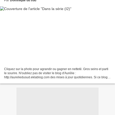
Par
Dominique du sud
Cliquez sur la photo pour agrandir ou gagner en netteté. Gros seins et parti
le sourire. N'oubliez pas de visiter le blog d'Aurélie :
http://aureliedusud.eklablog.com des mises à jour quotidiennes. Si ce blog
vous plait, c'est gentil de le faire connaître...