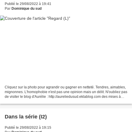
Publié le 29/08/2022 à 19:41
Par
Dominique du sud
Cliquez sur la photo pour agrandir ou gagner en netteté. Tendres, aimables,
mignonnes. L'homophobie n'est pas une opinion mais un délit. N'oubliez pas
de visiter le blog d'Aurélie : http://aureliedusud.eklablog.com des mises à
jour quotidiennes. Si ce...
Dans la série (I2)
Publié le 29/08/2022 à 19:15