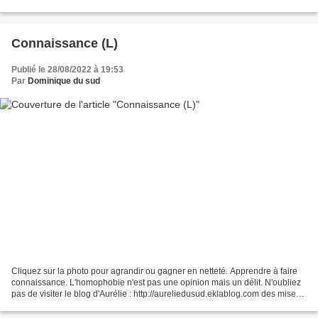
connaître et de voter pour...
Connaissance (L)
Publié le 28/08/2022 à 19:53
Par
Dominique du sud
Cliquez sur la photo pour agrandir ou gagner en netteté. Apprendre à faire
connaissance. L'homophobie n'est pas une opinion mais un délit. N'oubliez
pas de visiter le blog d'Aurélie : http://aureliedusud.eklablog.com des mises
à jour quotidiennes. Si...