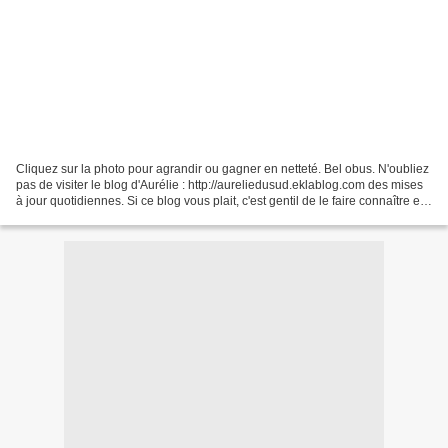
Cliquez sur la photo pour agrandir ou gagner en netteté. Bel obus. N'oubliez
pas de visiter le blog d'Aurélie : http://aureliedusud.eklablog.com des mises
à jour quotidiennes. Si ce blog vous plait, c'est gentil de le faire connaître et
de voter pour...