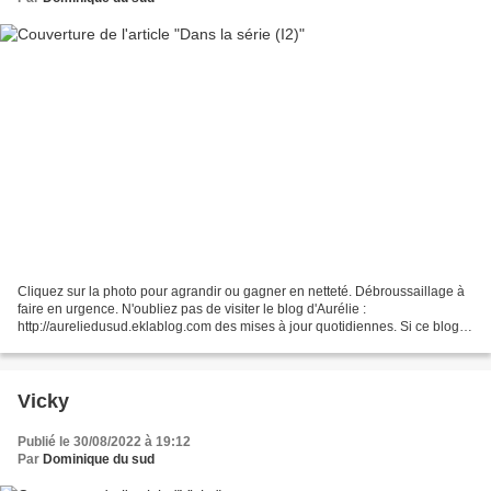
Cliquez sur la photo pour agrandir ou gagner en netteté. Débroussaillage à
faire en urgence. N'oubliez pas de visiter le blog d'Aurélie :
http://aureliedusud.eklablog.com des mises à jour quotidiennes. Si ce blog
vous plait, c'est gentil de le faire connaître...
Vicky
Publié le 30/08/2022 à 19:12
Par
Dominique du sud