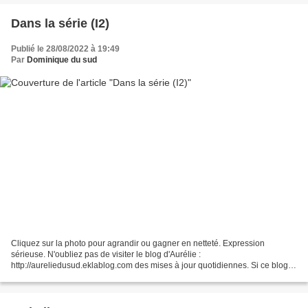
Dans la série (I2)
Publié le 28/08/2022 à 19:49
Par
Dominique du sud
Cliquez sur la photo pour agrandir ou gagner en netteté. Expression
sérieuse. N'oubliez pas de visiter le blog d'Aurélie :
http://aureliedusud.eklablog.com des mises à jour quotidiennes. Si ce blog
vous plait, c'est gentil de le faire connaître et de...