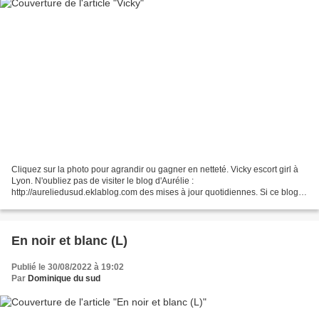
Cliquez sur la photo pour agrandir ou gagner en netteté. Vicky escort girl à
Lyon. N'oubliez pas de visiter le blog d'Aurélie :
http://aureliedusud.eklablog.com des mises à jour quotidiennes. Si ce blog
vous plait, c'est gentil de le faire connaître et...
En noir et blanc (L)
Publié le 30/08/2022 à 19:02
Par
Dominique du sud