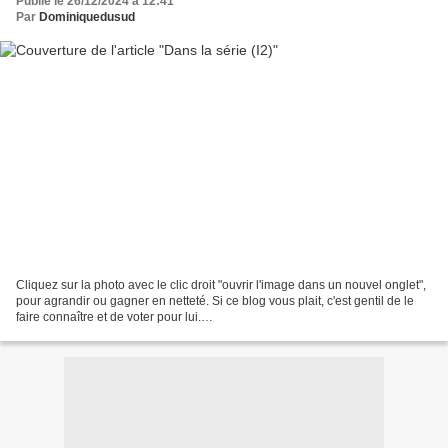
Publié le 26/12/2024 à 12:41
Par
Dominiquedusud
Cliquez sur la photo avec le clic droit "ouvrir l'image dans un nouvel onglet",
pour agrandir ou gagner en netteté. Si ce blog vous plait, c'est gentil de le
faire connaître et de voter pour lui.
http://www.meilleurdusexe.com/index.php?id=10272 http:...