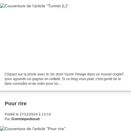
Cliquez sur la photo avec le clic droit "ouvrir l'image dans un nouvel onglet",
pour agrandir ou gagner en netteté. Si ce blog vous plait, c'est gentil de le
faire connaître et de voter pour lui.
http://www.meilleurdusexe.com/index.php?id=10272 http:...
Pour rire
Publié le 27/12/2024 à 13:14
Par
Dominiquedusud