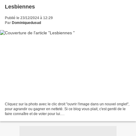
Lesbiennes
Publié le 23/12/2024 à 12:29
Par
Dominiquedusud
Cliquez sur la photo avec le clic droit "ouvrir l'image dans un nouvel onglet",
pour agrandir ou gagner en netteté. Si ce blog vous plait, c'est gentil de le
faire connaître et de voter pour lui.
http://www.meilleurdusexe.com/index.php?id=10272 http:...