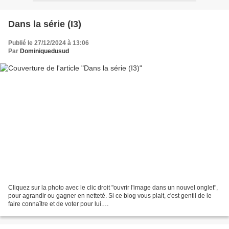
Dans la série (I3)
Publié le 27/12/2024 à 13:06
Par
Dominiquedusud
Cliquez sur la photo avec le clic droit "ouvrir l'image dans un nouvel onglet",
pour agrandir ou gagner en netteté. Si ce blog vous plait, c'est gentil de le
faire connaître et de voter pour lui.
http://www.meilleurdusexe.com/index.php?id=10272 http:...