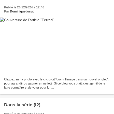
Publié le 26/12/2024 à 12:46
Par
Dominiquedusud
Cliquez sur la photo avec le clic droit "ouvrir l'image dans un nouvel onglet",
pour agrandir ou gagner en netteté. Si ce blog vous plait, c'est gentil de le
faire connaître et de voter pour lui.
http://www.meilleurdusexe.com/index.php?id=10272 http:...
Dans la série (I2)