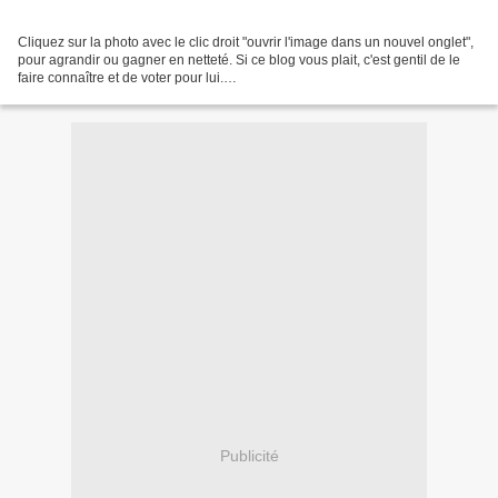
Cliquez sur la photo avec le clic droit "ouvrir l'image dans un nouvel onglet",
pour agrandir ou gagner en netteté. Si ce blog vous plait, c'est gentil de le
faire connaître et de voter pour lui.
http://www.meilleurdusexe.com/index.php?id=10272 http:...
Publicité