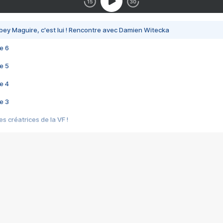
bey Maguire, c'est lui ! Rencontre avec Damien Witecka
e 6
e 5
e 4
e 3
s créatrices de la VF !
e 2
e 1
e Mektoub My Love arrive enfin ! Rencontre avec Shaïn Boumedine et Sal
i : après Toni en famille
elle réalise le bouleversant Dites lui que je l'aime