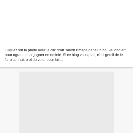
Cliquez sur la photo avec le clic droit "ouvrir l'image dans un nouvel onglet",
pour agrandir ou gagner en netteté. Si ce blog vous plait, c'est gentil de le
faire connaître et de voter pour lui.
http://www.meilleurdusexe.com/index.php?id=10272 http:...