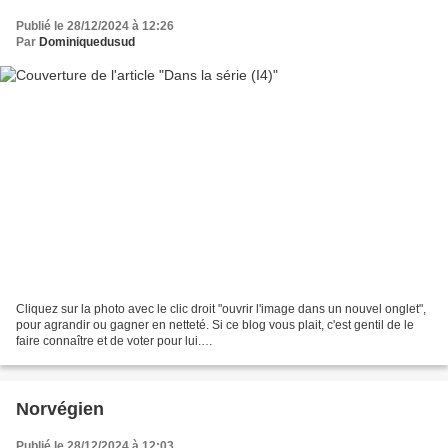
Publié le 28/12/2024 à 12:26
Par
Dominiquedusud
Cliquez sur la photo avec le clic droit "ouvrir l'image dans un nouvel onglet",
pour agrandir ou gagner en netteté. Si ce blog vous plait, c'est gentil de le
faire connaître et de voter pour lui.
http://www.meilleurdusexe.com/index.php?id=10272 http:...
Norvégien
Publié le 28/12/2024 à 12:03