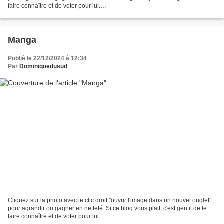
faire connaître et de voter pour lui.
http://www.meilleurdusexe.com/index.php?id=10272 http:...
Manga
Publié le 22/12/2024 à 12:34
Par
Dominiquedusud
Cliquez sur la photo avec le clic droit "ouvrir l'image dans un nouvel onglet",
pour agrandir ou gagner en netteté. Si ce blog vous plait, c'est gentil de le
faire connaître et de voter pour lui.