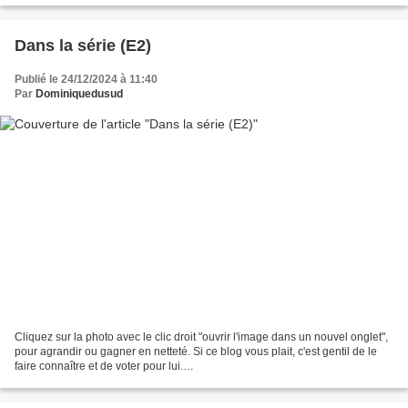
Dans la série (E2)
Publié le 24/12/2024 à 11:40
Par
Dominiquedusud
Cliquez sur la photo avec le clic droit "ouvrir l'image dans un nouvel onglet",
pour agrandir ou gagner en netteté. Si ce blog vous plait, c'est gentil de le
faire connaître et de voter pour lui.
http://www.meilleurdusexe.com/index.php?id=10272 http:...