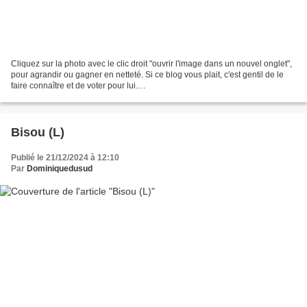
Cliquez sur la photo avec le clic droit "ouvrir l'image dans un nouvel onglet",
pour agrandir ou gagner en netteté. Si ce blog vous plait, c'est gentil de le
faire connaître et de voter pour lui.
http://www.meilleurdusexe.com/index.php?id=10272 http:...
Bisou (L)
Publié le 21/12/2024 à 12:10
Par
Dominiquedusud