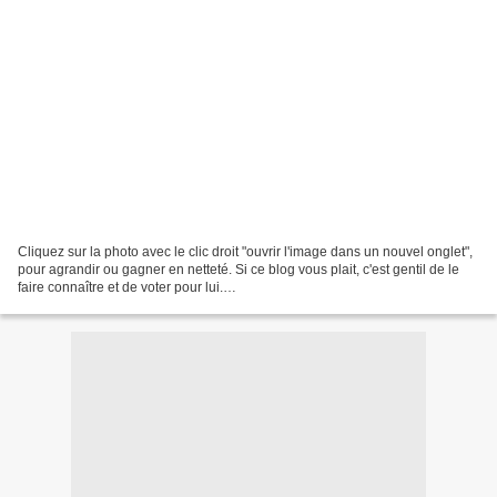
Cliquez sur la photo avec le clic droit "ouvrir l'image dans un nouvel onglet",
pour agrandir ou gagner en netteté. Si ce blog vous plait, c'est gentil de le
faire connaître et de voter pour lui.
http://www.meilleurdusexe.com/index.php?id=10272 http:...