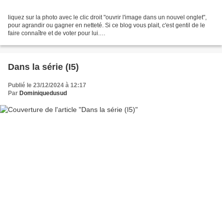
liquez sur la photo avec le clic droit "ouvrir l'image dans un nouvel onglet",
pour agrandir ou gagner en netteté. Si ce blog vous plait, c'est gentil de le
faire connaître et de voter pour lui.
http://www.meilleurdusexe.com/index.php?id=10272 http:/...
Dans la série (I5)
Publié le 23/12/2024 à 12:17
Par
Dominiquedusud