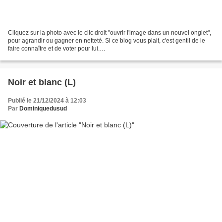
Cliquez sur la photo avec le clic droit "ouvrir l'image dans un nouvel onglet",
pour agrandir ou gagner en netteté. Si ce blog vous plait, c'est gentil de le
faire connaître et de voter pour lui.
http://www.meilleurdusexe.com/index.php?id=10272 http:...
Noir et blanc (L)
Publié le 21/12/2024 à 12:03
Par
Dominiquedusud