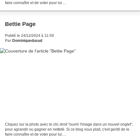
faire connaître et de voter pour lui.
http://www.meilleurdusexe.com/index.php?id=10272 http:...
Bettie Page
Publié le 24/12/2024 à 11:50
Par
Dominiquedusud
Cliquez sur la photo avec le clic droit "ouvrir l'image dans un nouvel onglet",
pour agrandir ou gagner en netteté. Si ce blog vous plait, c'est gentil de le
faire connaître et de voter pour lui.
http://www.meilleurdusexe.com/index.php?id=10272 http:...