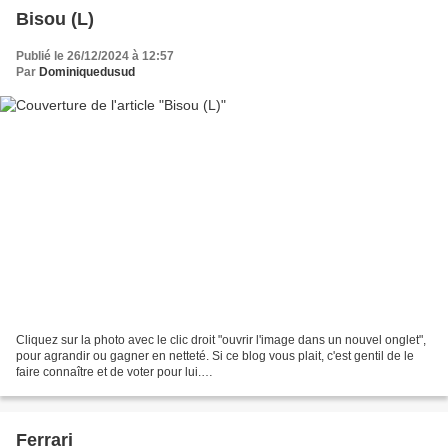
Bisou (L)
Publié le 26/12/2024 à 12:57
Par
Dominiquedusud
Cliquez sur la photo avec le clic droit "ouvrir l'image dans un nouvel onglet",
pour agrandir ou gagner en netteté. Si ce blog vous plait, c'est gentil de le
faire connaître et de voter pour lui.
http://www.meilleurdusexe.com/index.php?id=10272 http:...
Ferrari