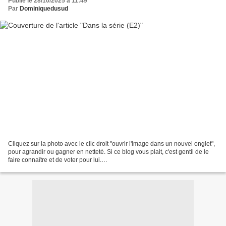
Publié le 28/10/2025 à 11:49
Par
Dominiquedusud
Cliquez sur la photo avec le clic droit "ouvrir l'image dans un nouvel onglet",
pour agrandir ou gagner en netteté. Si ce blog vous plait, c'est gentil de le
faire connaître et de voter pour lui.
http://www.meilleurdusexe.com/index.php?id=10272 http:...