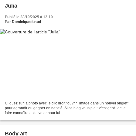
Julia
Publié le 28/10/2025 à 12:10
Par
Dominiquedusud
Cliquez sur la photo avec le clic droit "ouvrir l'image dans un nouvel onglet",
pour agrandir ou gagner en netteté. Si ce blog vous plait, c'est gentil de le
faire connaître et de voter pour lui.
http://www.meilleurdusexe.com/index.php?id=10272 http:...
Body art