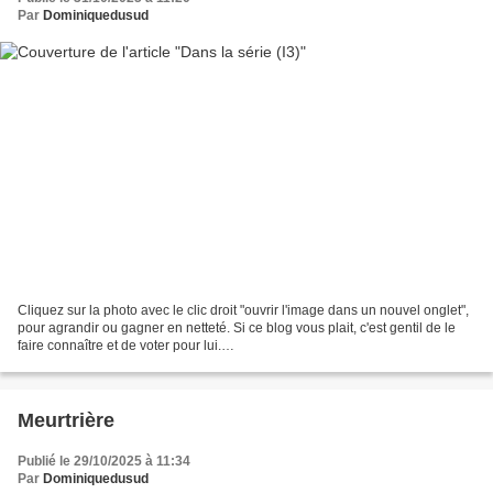
Par
Dominiquedusud
Cliquez sur la photo avec le clic droit "ouvrir l'image dans un nouvel onglet",
pour agrandir ou gagner en netteté. Si ce blog vous plait, c'est gentil de le
faire connaître et de voter pour lui.
http://www.meilleurdusexe.com/index.php?id=10272 http:...
Meurtrière
Publié le 29/10/2025 à 11:34
Par
Dominiquedusud