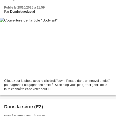
Publié le 28/10/2025 à 11:59
Par
Dominiquedusud
Cliquez sur la photo avec le clic droit "ouvrir l'image dans un nouvel onglet",
pour agrandir ou gagner en netteté. Si ce blog vous plait, c'est gentil de le
faire connaître et de voter pour lui.
http://www.meilleurdusexe.com/index.php?id=10272 http:...
Dans la série (E2)