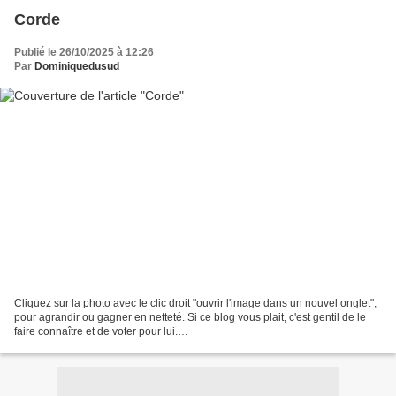
Corde
Publié le 26/10/2025 à 12:26
Par
Dominiquedusud
Cliquez sur la photo avec le clic droit "ouvrir l'image dans un nouvel onglet",
pour agrandir ou gagner en netteté. Si ce blog vous plait, c'est gentil de le
faire connaître et de voter pour lui.
http://www.meilleurdusexe.com/index.php?id=10272 http:...