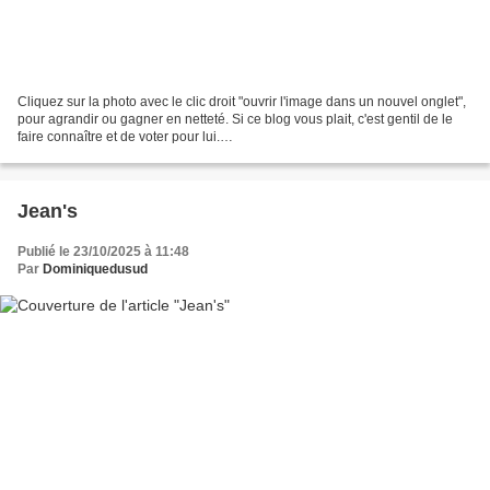
Cliquez sur la photo avec le clic droit "ouvrir l'image dans un nouvel onglet",
pour agrandir ou gagner en netteté. Si ce blog vous plait, c'est gentil de le
faire connaître et de voter pour lui.
http://www.meilleurdusexe.com/index.php?id=10272 http:...
Jean's
Publié le 23/10/2025 à 11:48
Par
Dominiquedusud