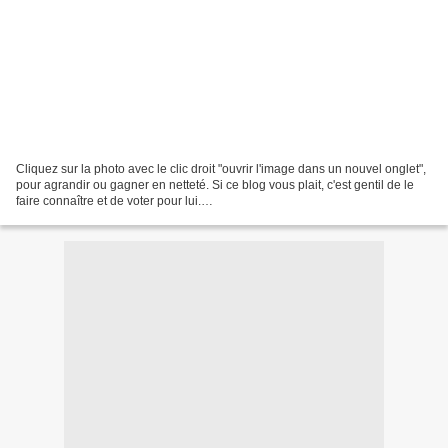
Cliquez sur la photo avec le clic droit "ouvrir l'image dans un nouvel onglet",
pour agrandir ou gagner en netteté. Si ce blog vous plait, c'est gentil de le
faire connaître et de voter pour lui.
http://www.meilleurdusexe.com/index.php?id=10272 http:...