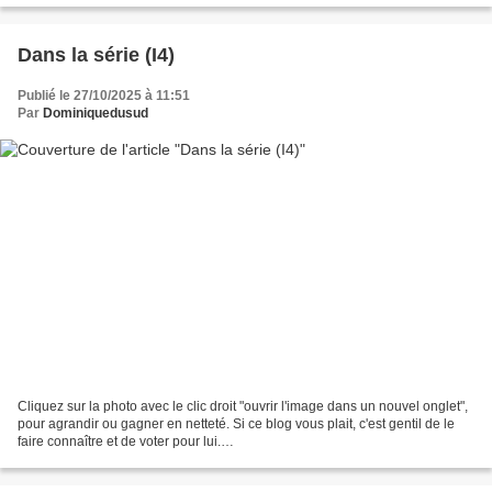
Dans la série (I4)
Publié le 27/10/2025 à 11:51
Par
Dominiquedusud
Cliquez sur la photo avec le clic droit "ouvrir l'image dans un nouvel onglet",
pour agrandir ou gagner en netteté. Si ce blog vous plait, c'est gentil de le
faire connaître et de voter pour lui.
http://www.meilleurdusexe.com/index.php?id=10272 http:...