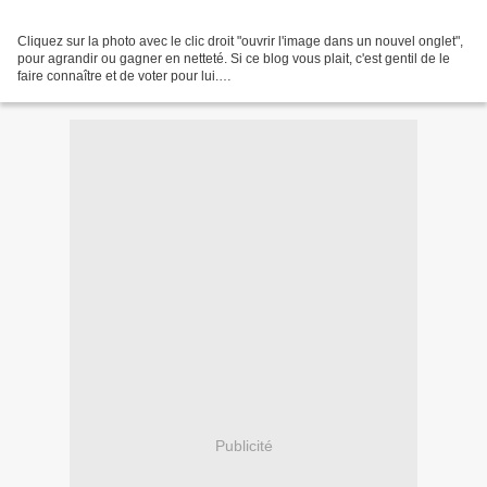
Cliquez sur la photo avec le clic droit "ouvrir l'image dans un nouvel onglet",
pour agrandir ou gagner en netteté. Si ce blog vous plait, c'est gentil de le
faire connaître et de voter pour lui.
http://www.meilleurdusexe.com/index.php?id=10272 http:...
Publicité