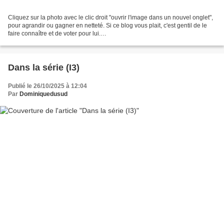
Cliquez sur la photo avec le clic droit "ouvrir l'image dans un nouvel onglet",
pour agrandir ou gagner en netteté. Si ce blog vous plait, c'est gentil de le
faire connaître et de voter pour lui.
http://www.meilleurdusexe.com/index.php?id=10272 http:...
Dans la série (I3)
Publié le 26/10/2025 à 12:04
Par
Dominiquedusud