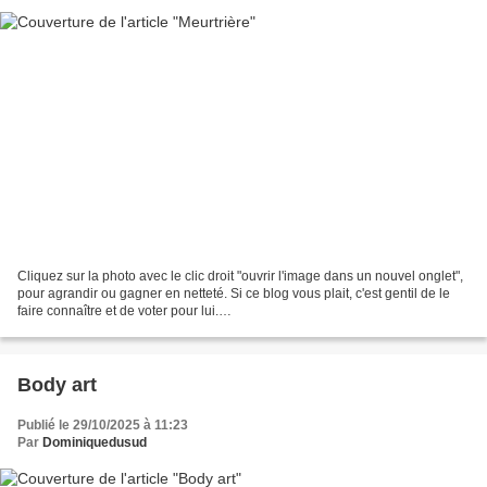
Cliquez sur la photo avec le clic droit "ouvrir l'image dans un nouvel onglet",
pour agrandir ou gagner en netteté. Si ce blog vous plait, c'est gentil de le
faire connaître et de voter pour lui.
http://www.meilleurdusexe.com/index.php?id=10272 http:...
Body art
Publié le 29/10/2025 à 11:23
Par
Dominiquedusud