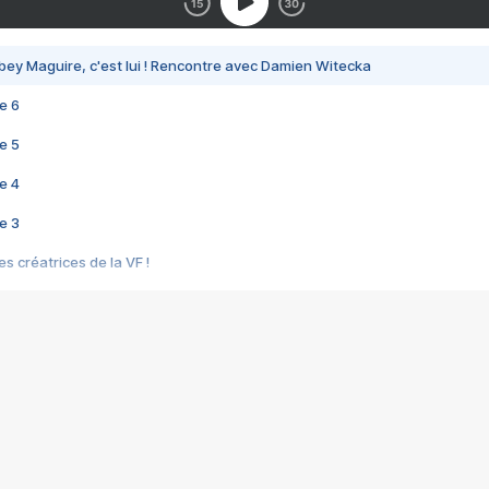
bey Maguire, c'est lui ! Rencontre avec Damien Witecka
e 6
e 5
e 4
e 3
s créatrices de la VF !
e 2
e 1
e Mektoub My Love arrive enfin ! Rencontre avec Shaïn Boumedine et Sal
i : après Toni en famille
elle réalise le bouleversant Dites lui que je l'aime