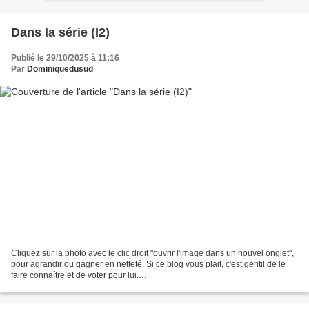
Dans la série (I2)
Publié le 29/10/2025 à 11:16
Par
Dominiquedusud
Cliquez sur la photo avec le clic droit "ouvrir l'image dans un nouvel onglet",
pour agrandir ou gagner en netteté. Si ce blog vous plait, c'est gentil de le
faire connaître et de voter pour lui.
http://www.meilleurdusexe.com/index.php?id=10272 http:...