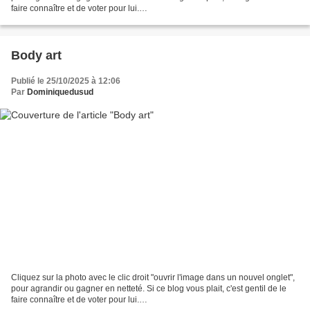
faire connaître et de voter pour lui.
http://www.meilleurdusexe.com/index.php?id=10272 http:...
Body art
Publié le 25/10/2025 à 12:06
Par
Dominiquedusud
Cliquez sur la photo avec le clic droit "ouvrir l'image dans un nouvel onglet",
pour agrandir ou gagner en netteté. Si ce blog vous plait, c'est gentil de le
faire connaître et de voter pour lui.