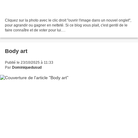
Cliquez sur la photo avec le clic droit "ouvrir l'image dans un nouvel onglet",
pour agrandir ou gagner en netteté. Si ce blog vous plait, c'est gentil de le
faire connaître et de voter pour lui.
http://www.meilleurdusexe.com/index.php?id=10272 http:...
Body art
Publié le 23/10/2025 à 11:33
Par
Dominiquedusud