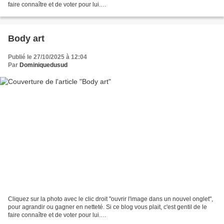
faire connaître et de voter pour lui.
http://www.meilleurdusexe.com/index.php?id=10272 http:...
Body art
Publié le 27/10/2025 à 12:04
Par
Dominiquedusud
Cliquez sur la photo avec le clic droit "ouvrir l'image dans un nouvel onglet",
pour agrandir ou gagner en netteté. Si ce blog vous plait, c'est gentil de le
faire connaître et de voter pour lui.
http://www.meilleurdusexe.com/index.php?id=10272 http:...