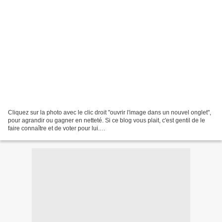
Cliquez sur la photo avec le clic droit "ouvrir l'image dans un nouvel onglet",
pour agrandir ou gagner en netteté. Si ce blog vous plait, c'est gentil de le
faire connaître et de voter pour lui.
http://www.meilleurdusexe.com/index.php?id=10272 http:...