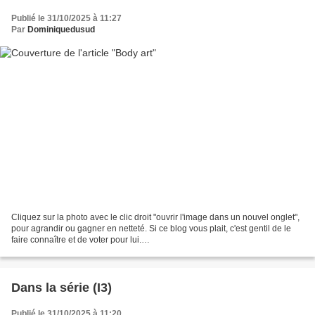
Publié le 31/10/2025 à 11:27
Par
Dominiquedusud
Cliquez sur la photo avec le clic droit "ouvrir l'image dans un nouvel onglet",
pour agrandir ou gagner en netteté. Si ce blog vous plait, c'est gentil de le
faire connaître et de voter pour lui.
http://www.meilleurdusexe.com/index.php?id=10272 http:...
Dans la série (I3)
Publié le 31/10/2025 à 11:20