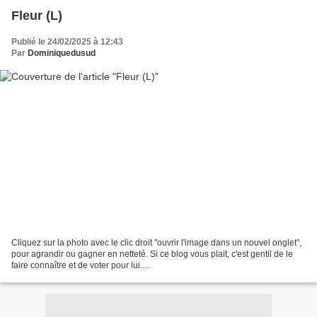
Fleur (L)
Publié le 24/02/2025 à 12:43
Par
Dominiquedusud
Cliquez sur la photo avec le clic droit "ouvrir l'image dans un nouvel onglet",
pour agrandir ou gagner en netteté. Si ce blog vous plait, c'est gentil de le
faire connaître et de voter pour lui.
http://www.meilleurdusexe.com/index.php?id=10272 http:...