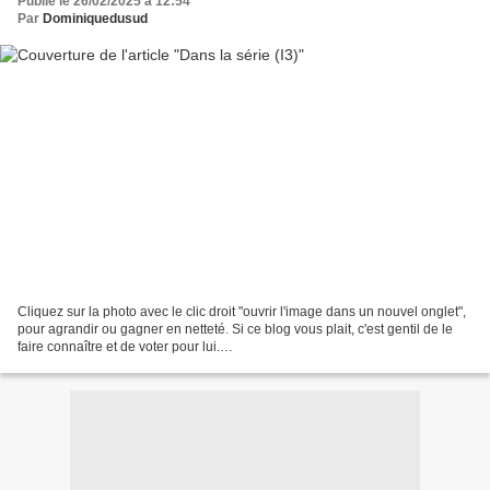
Publié le 26/02/2025 à 12:54
Par
Dominiquedusud
Cliquez sur la photo avec le clic droit "ouvrir l'image dans un nouvel onglet",
pour agrandir ou gagner en netteté. Si ce blog vous plait, c'est gentil de le
faire connaître et de voter pour lui.
http://www.meilleurdusexe.com/index.php?id=10272 http:...