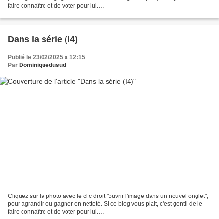
faire connaître et de voter pour lui.
http://www.meilleurdusexe.com/index.php?id=10272 http:...
Dans la série (I4)
Publié le 23/02/2025 à 12:15
Par
Dominiquedusud
Cliquez sur la photo avec le clic droit "ouvrir l'image dans un nouvel onglet",
pour agrandir ou gagner en netteté. Si ce blog vous plait, c'est gentil de le
faire connaître et de voter pour lui.