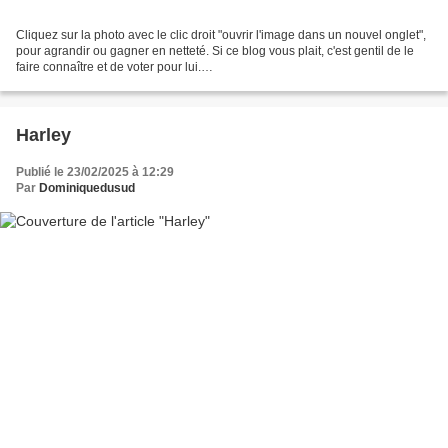
Cliquez sur la photo avec le clic droit "ouvrir l'image dans un nouvel onglet",
pour agrandir ou gagner en netteté. Si ce blog vous plait, c'est gentil de le
faire connaître et de voter pour lui.
http://www.meilleurdusexe.com/index.php?id=10272 http:...
Harley
Publié le 23/02/2025 à 12:29
Par
Dominiquedusud