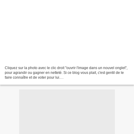
Cliquez sur la photo avec le clic droit "ouvrir l'image dans un nouvel onglet",
pour agrandir ou gagner en netteté. Si ce blog vous plait, c'est gentil de le
faire connaître et de voter pour lui.
http://www.meilleurdusexe.com/index.php?id=10272 http:...