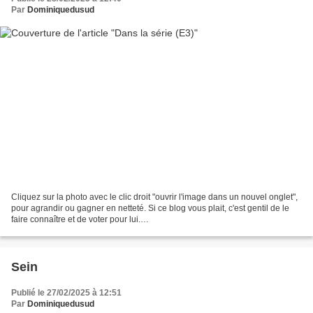
Par
Dominiquedusud
Cliquez sur la photo avec le clic droit "ouvrir l'image dans un nouvel onglet",
pour agrandir ou gagner en netteté. Si ce blog vous plait, c'est gentil de le
faire connaître et de voter pour lui.
http://www.meilleurdusexe.com/index.php?id=10272 http:...
Sein
Publié le 27/02/2025 à 12:51
Par
Dominiquedusud