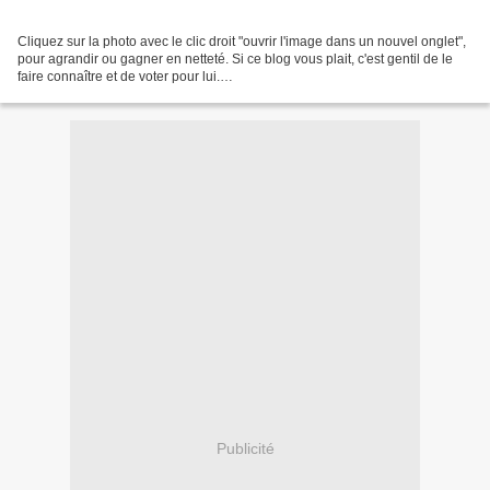
Cliquez sur la photo avec le clic droit "ouvrir l'image dans un nouvel onglet",
pour agrandir ou gagner en netteté. Si ce blog vous plait, c'est gentil de le
faire connaître et de voter pour lui.
http://www.meilleurdusexe.com/index.php?id=10272 http:...
Publicité