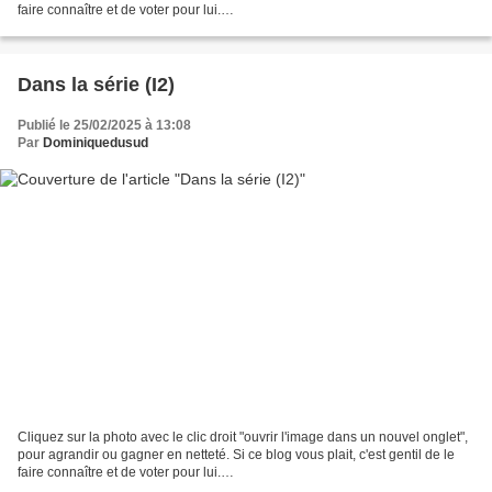
faire connaître et de voter pour lui.
http://www.meilleurdusexe.com/index.php?id=10272 http:...
Dans la série (I2)
Publié le 25/02/2025 à 13:08
Par
Dominiquedusud
Cliquez sur la photo avec le clic droit "ouvrir l'image dans un nouvel onglet",
pour agrandir ou gagner en netteté. Si ce blog vous plait, c'est gentil de le
faire connaître et de voter pour lui.
http://www.meilleurdusexe.com/index.php?id=10272 http:...