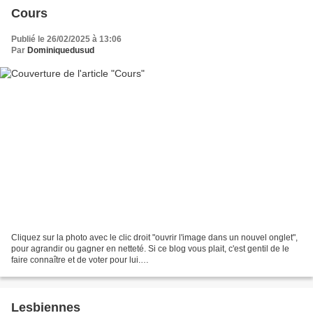
Cours
Publié le 26/02/2025 à 13:06
Par
Dominiquedusud
Cliquez sur la photo avec le clic droit "ouvrir l'image dans un nouvel onglet",
pour agrandir ou gagner en netteté. Si ce blog vous plait, c'est gentil de le
faire connaître et de voter pour lui.
http://www.meilleurdusexe.com/index.php?id=10272 http:...
Lesbiennes