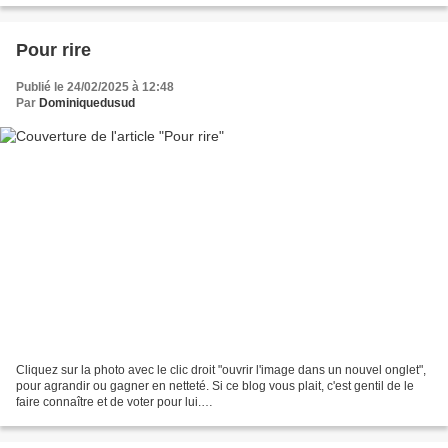
Pour rire
Publié le 24/02/2025 à 12:48
Par
Dominiquedusud
Cliquez sur la photo avec le clic droit "ouvrir l'image dans un nouvel onglet",
pour agrandir ou gagner en netteté. Si ce blog vous plait, c'est gentil de le
faire connaître et de voter pour lui.
http://www.meilleurdusexe.com/index.php?id=10272 http:...