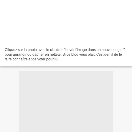
Cliquez sur la photo avec le clic droit "ouvrir l'image dans un nouvel onglet",
pour agrandir ou gagner en netteté. Si ce blog vous plait, c'est gentil de le
faire connaître et de voter pour lui.
http://www.meilleurdusexe.com/index.php?id=10272 http:...