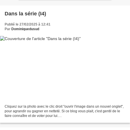
Dans la série (I4)
Publié le 27/02/2025 à 12:41
Par
Dominiquedusud
Cliquez sur la photo avec le clic droit "ouvrir l'image dans un nouvel onglet",
pour agrandir ou gagner en netteté. Si ce blog vous plait, c'est gentil de le
faire connaître et de voter pour lui.
http://www.meilleurdusexe.com/index.php?id=10272 http:...