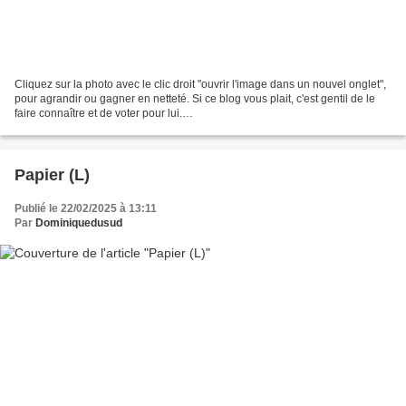
Cliquez sur la photo avec le clic droit "ouvrir l'image dans un nouvel onglet",
pour agrandir ou gagner en netteté. Si ce blog vous plait, c'est gentil de le
faire connaître et de voter pour lui.
http://www.meilleurdusexe.com/index.php?id=10272 http:...
Papier (L)
Publié le 22/02/2025 à 13:11
Par
Dominiquedusud