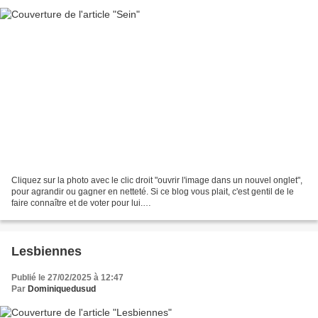
Cliquez sur la photo avec le clic droit "ouvrir l'image dans un nouvel onglet",
pour agrandir ou gagner en netteté. Si ce blog vous plait, c'est gentil de le
faire connaître et de voter pour lui.
http://www.meilleurdusexe.com/index.php?id=10272 http:...
Lesbiennes
Publié le 27/02/2025 à 12:47
Par
Dominiquedusud