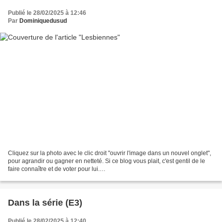
Publié le 28/02/2025 à 12:46
Par
Dominiquedusud
Cliquez sur la photo avec le clic droit "ouvrir l'image dans un nouvel onglet",
pour agrandir ou gagner en netteté. Si ce blog vous plait, c'est gentil de le
faire connaître et de voter pour lui.
http://www.meilleurdusexe.com/index.php?id=10272 http:...
Dans la série (E3)
Publié le 28/02/2025 à 12:40