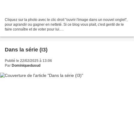
Cliquez sur la photo avec le clic droit "ouvrir l'image dans un nouvel onglet",
pour agrandir ou gagner en netteté. Si ce blog vous plait, c'est gentil de le
faire connaître et de voter pour lui.
http://www.meilleurdusexe.com/index.php?id=10272 http:...
Dans la série (I3)
Publié le 22/02/2025 à 13:06
Par
Dominiquedusud