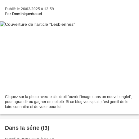
Publié le 26/02/2025 à 12:59
Par
Dominiquedusud
Cliquez sur la photo avec le clic droit "ouvrir l'image dans un nouvel onglet",
pour agrandir ou gagner en netteté. Si ce blog vous plait, c'est gentil de le
faire connaître et de voter pour lui.
http://www.meilleurdusexe.com/index.php?id=10272 http:...
Dans la série (I3)