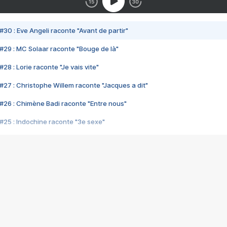
#30 : Eve Angeli raconte "Avant de partir"
#29 : MC Solaar raconte "Bouge de là"
28 : Lorie raconte "Je vais vite"
#27 : Christophe Willem raconte "Jacques a dit"
#26 : Chimène Badi raconte "Entre nous"
#25 : Indochine raconte "3e sexe"
#24 : Zaho raconte "C'est chelou"
#23 : Patrick Bruel raconte "Au café des délices"
#22 : Kyo raconte "Le chemin"
#21 : Nolwenn Leroy raconte "Cassé"
#20 : Patrick Hernandez raconte "Born to be alive"