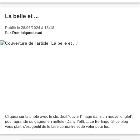
http://www.meilleurdusexe.com/index.php?id=10272...
La belle et ...
Publié le 28/06/2024 à 13:18
Par
Dominiquedusud
Cliquez sur la photo avec le clic droit "ouvrir l'image dans un nouvel onglet",
pour agrandir ou gagner en netteté (Dany Yell). ... Le Berlingo. Si ce blog
vous plait, c'est gentil de le faire connaître et de voter pour lui.
http://www.meilleurdusexe.com/index.php?id=10272...