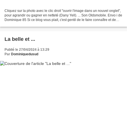
Cliquez sur la photo avec le clic droit "ouvrir l'image dans un nouvel onglet",
pour agrandir ou gagner en netteté (Dany Yell). ... Son Oldsmobile. Envo i de
Dominique 85 Si ce blog vous plait, c'est gentil de le faire connaître et de
voter pour lui....
La belle et ...
Publié le 27/04/2024 à 13:29
Par
Dominiquedusud