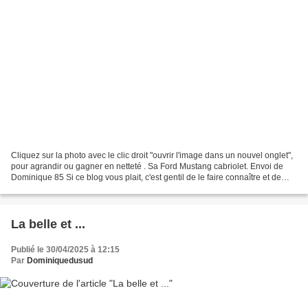
Cliquez sur la photo avec le clic droit "ouvrir l'image dans un nouvel onglet",
pour agrandir ou gagner en netteté . Sa Ford Mustang cabriolet. Envoi de
Dominique 85 Si ce blog vous plait, c'est gentil de le faire connaître et de
voter pour lui. http://www.meilleurdusexe.com/index.php?id=10272...
La belle et ...
Publié le 30/04/2025 à 12:15
Par
Dominiquedusud