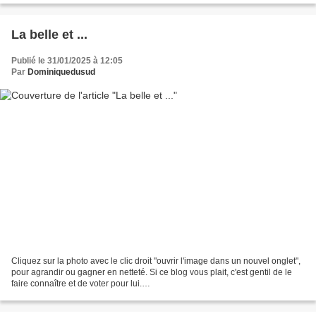
La belle et ...
Publié le 31/01/2025 à 12:05
Par
Dominiquedusud
Cliquez sur la photo avec le clic droit "ouvrir l'image dans un nouvel onglet",
pour agrandir ou gagner en netteté. Si ce blog vous plait, c'est gentil de le
faire connaître et de voter pour lui.
http://www.meilleurdusexe.com/index.php?id=10272 http:...