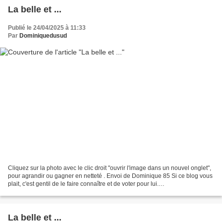
La belle et ...
Publié le 24/04/2025 à 11:33
Par
Dominiquedusud
Cliquez sur la photo avec le clic droit "ouvrir l'image dans un nouvel onglet",
pour agrandir ou gagner en netteté . Envoi de Dominique 85 Si ce blog vous
plait, c'est gentil de le faire connaître et de voter pour lui.
http://www.meilleurdusexe.com/index.php?id=10272...
La belle et ...