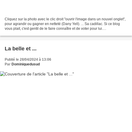
Cliquez sur la photo avec le clic droit "ouvrir l'image dans un nouvel onglet",
pour agrandir ou gagner en netteté (Dany Yell). ... Sa cadillac. Si ce blog
vous plait, c'est gentil de le faire connaître et de voter pour lui.
http://www.meilleurdusexe.com/index.php?id=10272...
La belle et ...
Publié le 28/04/2024 à 13:06
Par
Dominiquedusud