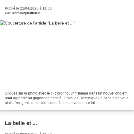
Publié le 21/04/2025 à 11:00
Par
Dominiquedusud
Cliquez sur la photo avec le clic droit "ouvrir l'image dans un nouvel onglet",
pour agrandir ou gagner en netteté . Envoi de Dominique 85 Si ce blog vous
plait, c'est gentil de le faire connaître et de voter pour lui.
http://www.meilleurdusexe.com/index.php?id=10272...
La belle et ...