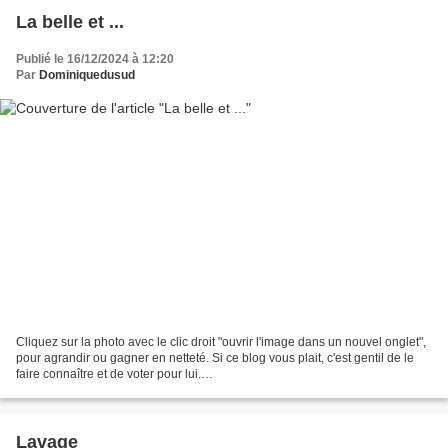
La belle et ...
Publié le 16/12/2024 à 12:20
Par
Dominiquedusud
Cliquez sur la photo avec le clic droit "ouvrir l'image dans un nouvel onglet",
pour agrandir ou gagner en netteté. Si ce blog vous plait, c'est gentil de le
faire connaître et de voter pour lui.
http://www.meilleurdusexe.com/index.php?id=10272 http:...
Lavage