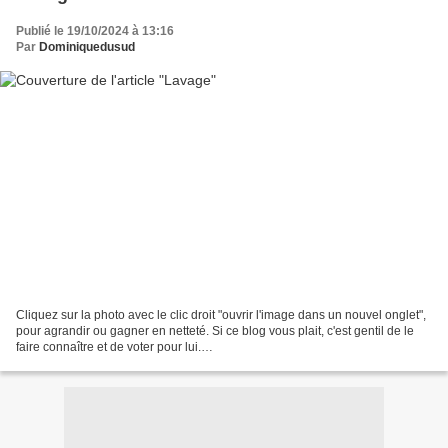
Publié le 19/10/2024 à 13:16
Par
Dominiquedusud
Cliquez sur la photo avec le clic droit "ouvrir l'image dans un nouvel onglet",
pour agrandir ou gagner en netteté. Si ce blog vous plait, c'est gentil de le
faire connaître et de voter pour lui.
http://www.meilleurdusexe.com/index.php?id=10272 http:...