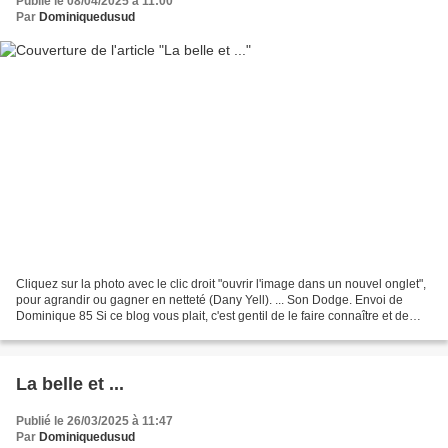
Publié le 08/04/2025 à 11:00
Par
Dominiquedusud
Cliquez sur la photo avec le clic droit "ouvrir l'image dans un nouvel onglet",
pour agrandir ou gagner en netteté (Dany Yell). ... Son Dodge. Envoi de
Dominique 85 Si ce blog vous plait, c'est gentil de le faire connaître et de
voter pour lui. http://www.meilleurdusexe.com/index.php?id=10272...
La belle et ...
Publié le 26/03/2025 à 11:47
Par
Dominiquedusud