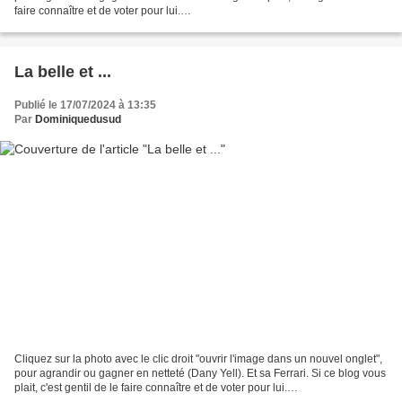
faire connaître et de voter pour lui.
http://www.meilleurdusexe.com/index.php?id=10272 http:...
La belle et ...
Publié le 17/07/2024 à 13:35
Par
Dominiquedusud
Cliquez sur la photo avec le clic droit "ouvrir l'image dans un nouvel onglet",
pour agrandir ou gagner en netteté (Dany Yell). Et sa Ferrari. Si ce blog vous
plait, c'est gentil de le faire connaître et de voter pour lui.