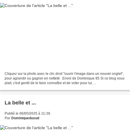
Cliquez sur la photo avec le clic droit "ouvrir l'image dans un nouvel onglet",
pour agrandir ou gagner en netteté . Envoi de Dominique 85 Si ce blog vous
plait, c'est gentil de le faire connaître et de voter pour lui.
http://www.meilleurdusexe.com/index.php?id=10272...
La belle et ...
Publié le 06/05/2025 à 11:38
Par
Dominiquedusud