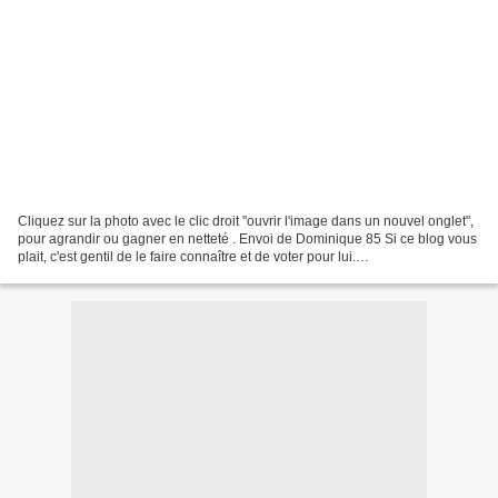
Cliquez sur la photo avec le clic droit "ouvrir l'image dans un nouvel onglet",
pour agrandir ou gagner en netteté . Envoi de Dominique 85 Si ce blog vous
plait, c'est gentil de le faire connaître et de voter pour lui.
http://www.meilleurdusexe.com/index.php?id=10272...