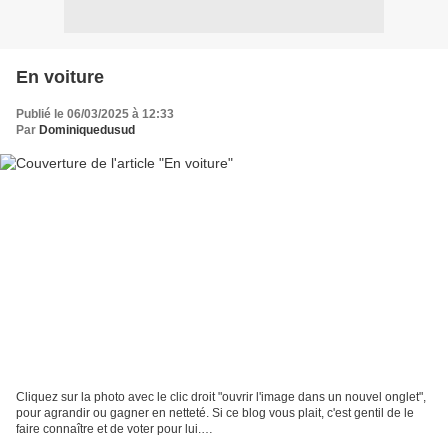
En voiture
Publié le 06/03/2025 à 12:33
Par
Dominiquedusud
Cliquez sur la photo avec le clic droit "ouvrir l'image dans un nouvel onglet",
pour agrandir ou gagner en netteté. Si ce blog vous plait, c'est gentil de le
faire connaître et de voter pour lui.
http://www.meilleurdusexe.com/index.php?id=10272 http:...