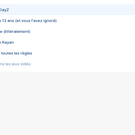
 DayZ
 a 13 ans (et vous l'avez ignoré)
e (littéralement)
im Rayan
 toutes les règles
s les jeux vidéo
us choquant de Rockstar ? - Le scandale BULLY
e plus moche de Steam
du RÊVE tourne au CAUCHEMAR
pendant 8 heures
it… à tort
umiliés par un jeu vidéo