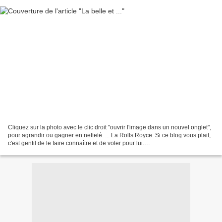
Cliquez sur la photo avec le clic droit "ouvrir l'image dans un nouvel onglet",
pour agrandir ou gagner en netteté. ... La Rolls Royce. Si ce blog vous plait,
c'est gentil de le faire connaître et de voter pour lui.
http://www.meilleurdusexe.com/index.php?id=10272...