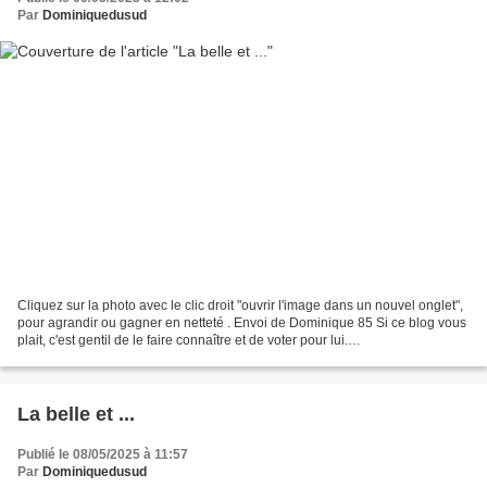
Par
Dominiquedusud
Cliquez sur la photo avec le clic droit "ouvrir l'image dans un nouvel onglet",
pour agrandir ou gagner en netteté . Envoi de Dominique 85 Si ce blog vous
plait, c'est gentil de le faire connaître et de voter pour lui.
http://www.meilleurdusexe.com/index.php?id=10272...
La belle et ...
Publié le 08/05/2025 à 11:57
Par
Dominiquedusud