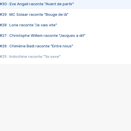
#30 : Eve Angeli raconte "Avant de partir"
#29 : MC Solaar raconte "Bouge de là"
28 : Lorie raconte "Je vais vite"
#27 : Christophe Willem raconte "Jacques a dit"
#26 : Chimène Badi raconte "Entre nous"
#25 : Indochine raconte "3e sexe"
#24 : Zaho raconte "C'est chelou"
#23 : Patrick Bruel raconte "Au café des délices"
#22 : Kyo raconte "Le chemin"
#21 : Nolwenn Leroy raconte "Cassé"
#20 : Patrick Hernandez raconte "Born to be alive"
#19 : Lorie raconte "Près de moi"
#18 : Michael Jones raconte "A nos actes manqués" (avec Jean-Jacque